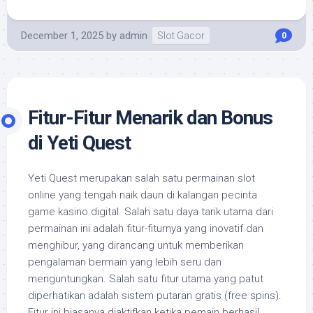
December 1, 2025
by
admin
Slot Gacor
0
Fitur-Fitur Menarik dan Bonus
di Yeti Quest
Yeti Quest merupakan salah satu permainan slot
online yang tengah naik daun di kalangan pecinta
game kasino digital. Salah satu daya tarik utama dari
permainan ini adalah fitur-fiturnya yang inovatif dan
menghibur, yang dirancang untuk memberikan
pengalaman bermain yang lebih seru dan
menguntungkan. Salah satu fitur utama yang patut
diperhatikan adalah sistem putaran gratis (free spins).
Fitur ini biasanya diaktifkan ketika pemain berhasil