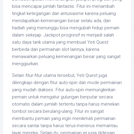
bisa mencapai jumlah fantastis. Fitur ini menambah
tingkat ketegangan dan antusiasme karena peluang
mendapatkan kemenangan besar selalu ada, dan
hadiah yang menunggu bisa mengubah hidup pemain
dalam sekejap. Jackpot progresif ini menjadi salah
satu daya tarik utama yang membuat Yeti Quest
berbeda dari permainan slot lainnya, karena
menawarkan peluang kemenangan besar yang sangat
menggiurkan.
Selain fitur-fitur utama tersebut, Yeti Quest juga
dilengkapi dengan fitur auto-spin dan mode permainan
yang mudah diakses. Fitur auto-spin memungkinkan
pemain untuk mengatur gulungan berputar secara
otomatis dalam jumlah tertentu tanpa harus menekan
tombol secara berulang-ulang. Fitur ini sangat
membantu pemain yang ingin menikmati permainan
secara santai tanpa harus terus-menerus memantau
layar mereka. Selain itu, permainan ini juga didesain