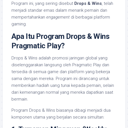
Program ini, yang sering disebut
Drops & Wins
, telah
menjadi standar emas dalam menarik pemain dan
mempertahankan
engagement
di berbagai platform
gaming.
Apa Itu Program Drops & Wins
Pragmatic Play?
Drops & Wins adalah promosi jaringan global yang
diselenggarakan langsung oleh Pragmatic Play dan
tersedia di semua game dan platform yang bekerja
sama dengan mereka. Program ini dirancang untuk
memberikan hadiah uang tunai kepada pemain, selain
dari kemenangan normal yang mereka dapatkan saat
bermain.
Program Drops & Wins biasanya dibagi menjadi dua
komponen utama yang berjalan secara simultan: