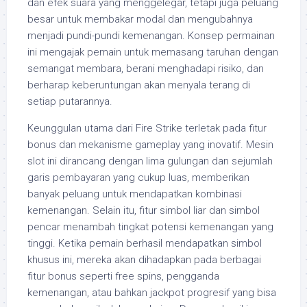
dan efek suara yang menggelegar, tetapi juga peluang
besar untuk membakar modal dan mengubahnya
menjadi pundi-pundi kemenangan. Konsep permainan
ini mengajak pemain untuk memasang taruhan dengan
semangat membara, berani menghadapi risiko, dan
berharap keberuntungan akan menyala terang di
setiap putarannya.
Keunggulan utama dari Fire Strike terletak pada fitur
bonus dan mekanisme gameplay yang inovatif. Mesin
slot ini dirancang dengan lima gulungan dan sejumlah
garis pembayaran yang cukup luas, memberikan
banyak peluang untuk mendapatkan kombinasi
kemenangan. Selain itu, fitur simbol liar dan simbol
pencar menambah tingkat potensi kemenangan yang
tinggi. Ketika pemain berhasil mendapatkan simbol
khusus ini, mereka akan dihadapkan pada berbagai
fitur bonus seperti free spins, pengganda
kemenangan, atau bahkan jackpot progresif yang bisa