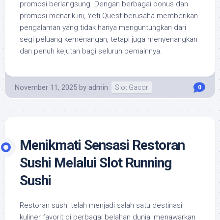
promosi berlangsung. Dengan berbagai bonus dan
promosi menarik ini, Yeti Quest berusaha memberikan
pengalaman yang tidak hanya menguntungkan dari
segi peluang kemenangan, tetapi juga menyenangkan
dan penuh kejutan bagi seluruh pemainnya.
November 11, 2025
by
admin
Slot Gacor
0
Menikmati Sensasi Restoran
Sushi Melalui Slot Running
Sushi
Restoran sushi telah menjadi salah satu destinasi
kuliner favorit di berbagai belahan dunia, menawarkan