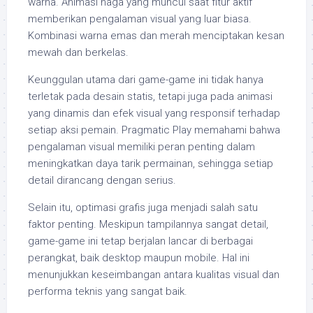
warna. Animasi naga yang muncul saat fitur aktif
memberikan pengalaman visual yang luar biasa.
Kombinasi warna emas dan merah menciptakan kesan
mewah dan berkelas.
Keunggulan utama dari game-game ini tidak hanya
terletak pada desain statis, tetapi juga pada animasi
yang dinamis dan efek visual yang responsif terhadap
setiap aksi pemain. Pragmatic Play memahami bahwa
pengalaman visual memiliki peran penting dalam
meningkatkan daya tarik permainan, sehingga setiap
detail dirancang dengan serius.
Selain itu, optimasi grafis juga menjadi salah satu
faktor penting. Meskipun tampilannya sangat detail,
game-game ini tetap berjalan lancar di berbagai
perangkat, baik desktop maupun mobile. Hal ini
menunjukkan keseimbangan antara kualitas visual dan
performa teknis yang sangat baik.