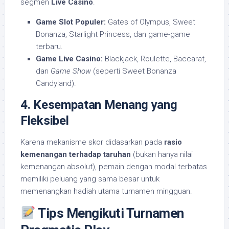
segmen
Live Casino
.
Game Slot Populer:
Gates of Olympus, Sweet
Bonanza, Starlight Princess, dan game-game
terbaru.
Game Live Casino:
Blackjack, Roulette, Baccarat,
dan
Game Show
(seperti Sweet Bonanza
Candyland).
4. Kesempatan Menang yang
Fleksibel
Karena mekanisme skor didasarkan pada
rasio
kemenangan terhadap taruhan
(bukan hanya nilai
kemenangan absolut), pemain dengan modal terbatas
memiliki peluang yang sama besar untuk
memenangkan hadiah utama turnamen mingguan.
Tips Mengikuti Turnamen