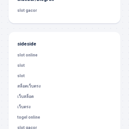
slot gacor
sideside
slot online
slot
slot
สล็อตเว็บตรง
เว็บสล็อต
เว็บตรง
togel online
slot gacor