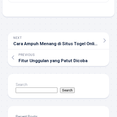
NEXT
Cara Ampuh Menang di Situs Togel Online Terpercaya
PREVIOUS
Fitur Unggulan yang Patut Dicoba
Search
Search
Recent Posts