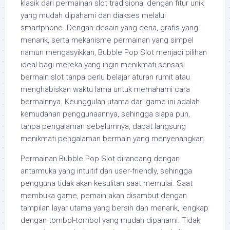
klasik dari permainan slot tradisional dengan fitur unik
yang mudah dipahami dan diakses melalui
smartphone. Dengan desain yang ceria, grafis yang
menarik, serta mekanisme permainan yang simpel
namun mengasyikkan, Bubble Pop Slot menjadi pilihan
ideal bagi mereka yang ingin menikmati sensasi
bermain slot tanpa perlu belajar aturan rumit atau
menghabiskan waktu lama untuk memahami cara
bermainnya. Keunggulan utama dari game ini adalah
kemudahan penggunaannya, sehingga siapa pun,
tanpa pengalaman sebelumnya, dapat langsung
menikmati pengalaman bermain yang menyenangkan.
Permainan Bubble Pop Slot dirancang dengan
antarmuka yang intuitif dan user-friendly, sehingga
pengguna tidak akan kesulitan saat memulai. Saat
membuka game, pemain akan disambut dengan
tampilan layar utama yang bersih dan menarik, lengkap
dengan tombol-tombol yang mudah dipahami. Tidak