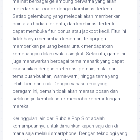
melihat berbagai gelembung berwarna yang akan
meledak saat cocok dengan kombinasi tertentu.
Setiap gelembung yang meledak akan memberikan
poin atau hadiah tertentu, dan kombinasi tertentu
dapat membuka fitur bonus atau jackpot kecil. Fitur ini
tidak hanya menambah keseruan, tetapi juga
memberikan peluang besar untuk mendapatkan
kemenangan dalam waktu singkat. Selain itu, game ini
juga menawarkan berbagai tema menarik yang dapat
disesuaikan dengan preferensi pemain, mulai dari
tema buah-buahan, warna-warni, hingga tema yang
lebih lucu dan unik. Dengan variasi tema yang
beragam ini, pemain tidak akan merasa bosan dan
selalu ingin kembali untuk mencoba keberuntungan
mereka.
Keunggulan lain dari Bubble Pop Slot adalah
kemampuannya untuk dimainkan kapan saja dan di
mana saja melalui smartphone. Dengan teknologi yang