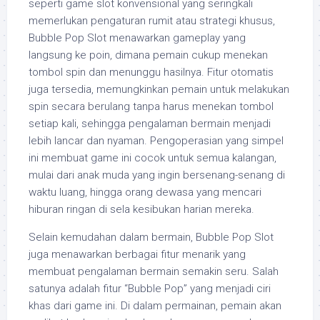
seperti game slot konvensional yang seringkali
memerlukan pengaturan rumit atau strategi khusus,
Bubble Pop Slot menawarkan gameplay yang
langsung ke poin, dimana pemain cukup menekan
tombol spin dan menunggu hasilnya. Fitur otomatis
juga tersedia, memungkinkan pemain untuk melakukan
spin secara berulang tanpa harus menekan tombol
setiap kali, sehingga pengalaman bermain menjadi
lebih lancar dan nyaman. Pengoperasian yang simpel
ini membuat game ini cocok untuk semua kalangan,
mulai dari anak muda yang ingin bersenang-senang di
waktu luang, hingga orang dewasa yang mencari
hiburan ringan di sela kesibukan harian mereka.
Selain kemudahan dalam bermain, Bubble Pop Slot
juga menawarkan berbagai fitur menarik yang
membuat pengalaman bermain semakin seru. Salah
satunya adalah fitur “Bubble Pop” yang menjadi ciri
khas dari game ini. Di dalam permainan, pemain akan