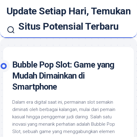
Skip
Update Setiap Hari, Temukan
to
content
Situs Potensial Terbaru
Bubble Pop Slot: Game yang
Mudah Dimainkan di
Smartphone
Dalam era digital saat ini, permainan slot semakin
diminati oleh berbagai kalangan, mulai dari pemain
kasual hingga penggemar judi daring. Salah satu
inovasi yang menarik perhatian adalah Bubble Pop
Slot, sebuah game yang menggabungkan elemen