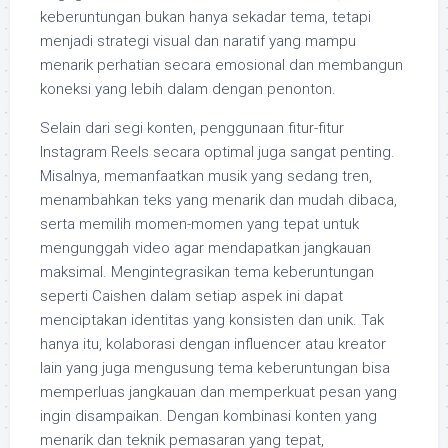
keberuntungan bukan hanya sekadar tema, tetapi
menjadi strategi visual dan naratif yang mampu
menarik perhatian secara emosional dan membangun
koneksi yang lebih dalam dengan penonton.
Selain dari segi konten, penggunaan fitur-fitur
Instagram Reels secara optimal juga sangat penting.
Misalnya, memanfaatkan musik yang sedang tren,
menambahkan teks yang menarik dan mudah dibaca,
serta memilih momen-momen yang tepat untuk
mengunggah video agar mendapatkan jangkauan
maksimal. Mengintegrasikan tema keberuntungan
seperti Caishen dalam setiap aspek ini dapat
menciptakan identitas yang konsisten dan unik. Tak
hanya itu, kolaborasi dengan influencer atau kreator
lain yang juga mengusung tema keberuntungan bisa
memperluas jangkauan dan memperkuat pesan yang
ingin disampaikan. Dengan kombinasi konten yang
menarik dan teknik pemasaran yang tepat,