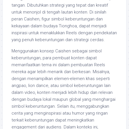
tangan. Dibutuhkan strategi yang tepat dan kreatif
untuk menonjol di tengah lautan konten. Di sinilah
peran Caishen, figur simbol keberuntungan dan
kekayaan dalam budaya Tionghoa, dapat menjadi
inspirasi untuk menaklukkan Reels dengan pendekatan
yang penuh keberuntungan dan strategi cerdas.
Menggunakan konsep Caishen sebagai simbol
keberuntungan, para pembuat konten dapat
memanfaatkan tema ini dalam pembuatan Reels
mereka agar lebih menarik dan berkesan. Misalnya,
dengan menampilkan elemen-elemen khas seperti
angpao, lion dance, atau simbol keberuntungan lain
dalam video, konten menjadi lebih hidup dan relevan
dengan budaya lokal maupun global yang menghargai
simbol keberuntungan. Selain itu, menggabungkan
cerita yang menginspirasi atau humor yang ringan
terkait keberuntungan dapat meningkatkan
engagement dari audiens. Dalam konteks ini,