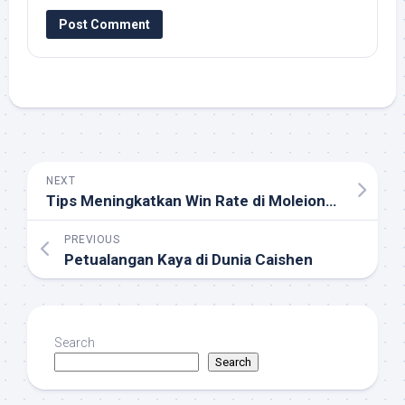
NEXT
Tips Meningkatkan Win Rate di Moleionaire
PREVIOUS
Petualangan Kaya di Dunia Caishen
Search
Search