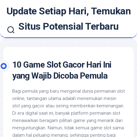
Skip
Update Setiap Hari, Temukan
to
content
Situs Potensial Terbaru
10 Game Slot Gacor Hari Ini
yang Wajib Dicoba Pemula
Bagi pemula yang baru mengenal dunia permainan slot
online, tantangan utama adalah menemukan mesin
slot yang gacor atau sering memberikan kemenangan.
Di era digital saat ini, banyak platform permainan slot
menawarkan beragam pilihan game yang menarik dan
menguntungkan. Namun, tidak semua game slot sama
dalam hal peluang menang, sehingga penting bagi