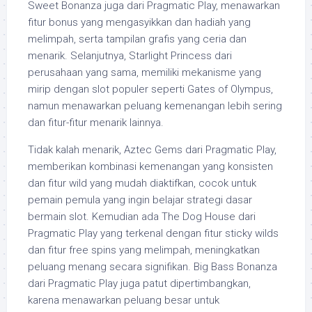
Sweet Bonanza juga dari Pragmatic Play, menawarkan
fitur bonus yang mengasyikkan dan hadiah yang
melimpah, serta tampilan grafis yang ceria dan
menarik. Selanjutnya, Starlight Princess dari
perusahaan yang sama, memiliki mekanisme yang
mirip dengan slot populer seperti Gates of Olympus,
namun menawarkan peluang kemenangan lebih sering
dan fitur-fitur menarik lainnya.
Tidak kalah menarik, Aztec Gems dari Pragmatic Play,
memberikan kombinasi kemenangan yang konsisten
dan fitur wild yang mudah diaktifkan, cocok untuk
pemain pemula yang ingin belajar strategi dasar
bermain slot. Kemudian ada The Dog House dari
Pragmatic Play yang terkenal dengan fitur sticky wilds
dan fitur free spins yang melimpah, meningkatkan
peluang menang secara signifikan. Big Bass Bonanza
dari Pragmatic Play juga patut dipertimbangkan,
karena menawarkan peluang besar untuk