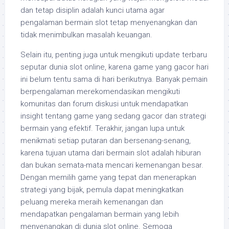
dan tetap disiplin adalah kunci utama agar
pengalaman bermain slot tetap menyenangkan dan
tidak menimbulkan masalah keuangan.
Selain itu, penting juga untuk mengikuti update terbaru
seputar dunia slot online, karena game yang gacor hari
ini belum tentu sama di hari berikutnya. Banyak pemain
berpengalaman merekomendasikan mengikuti
komunitas dan forum diskusi untuk mendapatkan
insight tentang game yang sedang gacor dan strategi
bermain yang efektif. Terakhir, jangan lupa untuk
menikmati setiap putaran dan bersenang-senang,
karena tujuan utama dari bermain slot adalah hiburan
dan bukan semata-mata mencari kemenangan besar.
Dengan memilih game yang tepat dan menerapkan
strategi yang bijak, pemula dapat meningkatkan
peluang mereka meraih kemenangan dan
mendapatkan pengalaman bermain yang lebih
menyenangkan di dunia slot online. Semoga