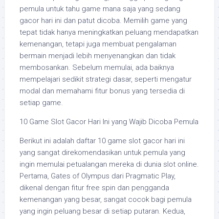
pemula untuk tahu game mana saja yang sedang
gacor hari ini dan patut dicoba. Memilih game yang
tepat tidak hanya meningkatkan peluang mendapatkan
kemenangan, tetapi juga membuat pengalaman
bermain menjadi lebih menyenangkan dan tidak
membosankan. Sebelum memulai, ada baiknya
mempelajari sedikit strategi dasar, seperti mengatur
modal dan memahami fitur bonus yang tersedia di
setiap game.
10 Game Slot Gacor Hari Ini yang Wajib Dicoba Pemula
Berikut ini adalah daftar 10 game slot gacor hari ini
yang sangat direkomendasikan untuk pemula yang
ingin memulai petualangan mereka di dunia slot online.
Pertama, Gates of Olympus dari Pragmatic Play,
dikenal dengan fitur free spin dan pengganda
kemenangan yang besar, sangat cocok bagi pemula
yang ingin peluang besar di setiap putaran. Kedua,