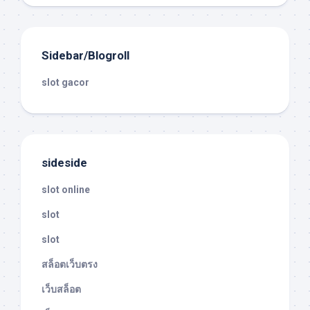
Sidebar/Blogroll
slot gacor
sideside
slot online
slot
slot
สล็อตเว็บตรง
เว็บสล็อต