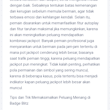
dengan baik. Sebaiknya tentukan batas kemenangan
dan kerugian sebelum memulai bermain, agar tidak
terbawa emosi dan kehilangan kendali. Selain itu,
pemain disarankan untuk memanfaatkan fitur autoplay
dan fitur taruhan maksimal jika memungkinkan, karena
ini akan meningkatkan peluang mendapatkan
kombinasi jackpot. Banyak pemain profesional juga
menyarankan untuk bermain pada jam-jam tertentu di
mana pot jackpot cenderung lebih besar, biasanya
saat trafik pemain tinggi, karena peluang mendapatkan
jackpot pun meningkat. Tidak kalah penting, perhatikan
pola permainan dan simbol yang sering muncul,
karena di beberapa kasus, pola tertentu bisa menjadi
indikator kapan peluang jackpot lebih besar akan
muncul.
Tips dan Trik Memaksimalkan Peluang Menang di
Badge Blitz