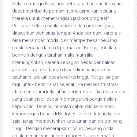
Selain strategi dasar, ada beberapa tips dan trik yang
dapat membantu pemain memaksimalkan peluang
mereka untuk memenangkan jackpot progresif.
Pertama, selalu gunakan bonus dan promosi yang
ditawarkan oleh situs tempat Anda bermain, karena ini
bisa menambah modal dan memperbesar peluang
untuk bertahan lama di permainan. Kedua, cobalah
bermain dengan taruhan maksimum jika
memungkinkan, karena sebagian besar permainan
jackpot progresif hanya dapat dimenangkan saat
taruhan dilakukan pada level tertinggi. Ketiga, jangan
ragu untuk beristirahat sejenak jika merasa frustrasi
atau mengalami kekalahan berturut-turut, karena emosi
yang tidak stabil dapat memengaruhi pengambilan
keputusan. Terakhir, tetaplah sabar dan konsisten;
kemenangan besar di Badge Blitz bisa datang kapan
saja, tetapi membutuhkan ketekunan dan disiplin yang
tinggi. Dengan menerapkan tips ini, peluang Anda
untuk menangkan jackpot progresif akan semakin