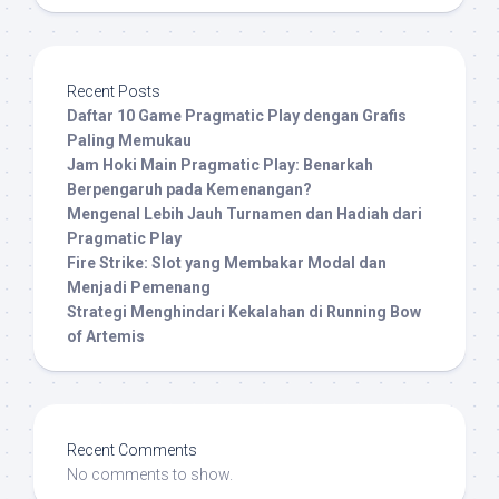
Recent Posts
Daftar 10 Game Pragmatic Play dengan Grafis
Paling Memukau
Jam Hoki Main Pragmatic Play: Benarkah
Berpengaruh pada Kemenangan?
Mengenal Lebih Jauh Turnamen dan Hadiah dari
Pragmatic Play
Fire Strike: Slot yang Membakar Modal dan
Menjadi Pemenang
Strategi Menghindari Kekalahan di Running Bow
of Artemis
Recent Comments
No comments to show.