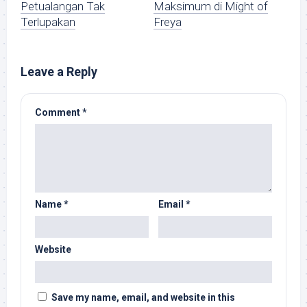
Petualangan Tak
Maksimum di Might of
Terlupakan
Freya
Leave a Reply
Comment
*
Name
*
Email
*
Website
Save my name, email, and website in this