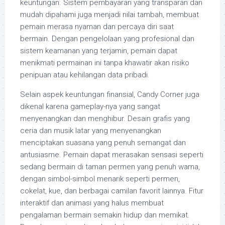
keuntungan. Sistem pembayaran yang transparan dan
mudah dipahami juga menjadi nilai tambah, membuat
pemain merasa nyaman dan percaya diri saat
bermain. Dengan pengelolaan yang profesional dan
sistem keamanan yang terjamin, pemain dapat
menikmati permainan ini tanpa khawatir akan risiko
penipuan atau kehilangan data pribadi.
Selain aspek keuntungan finansial, Candy Corner juga
dikenal karena gameplay-nya yang sangat
menyenangkan dan menghibur. Desain grafis yang
ceria dan musik latar yang menyenangkan
menciptakan suasana yang penuh semangat dan
antusiasme. Pemain dapat merasakan sensasi seperti
sedang bermain di taman permen yang penuh warna,
dengan simbol-simbol menarik seperti permen,
cokelat, kue, dan berbagai camilan favorit lainnya. Fitur
interaktif dan animasi yang halus membuat
pengalaman bermain semakin hidup dan memikat.