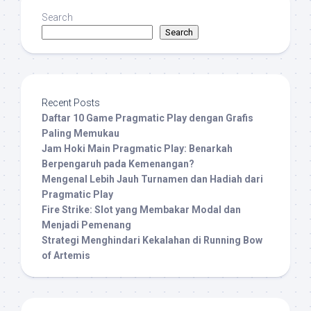
Search
Search
Recent Posts
Daftar 10 Game Pragmatic Play dengan Grafis
Paling Memukau
Jam Hoki Main Pragmatic Play: Benarkah
Berpengaruh pada Kemenangan?
Mengenal Lebih Jauh Turnamen dan Hadiah dari
Pragmatic Play
Fire Strike: Slot yang Membakar Modal dan
Menjadi Pemenang
Strategi Menghindari Kekalahan di Running Bow
of Artemis