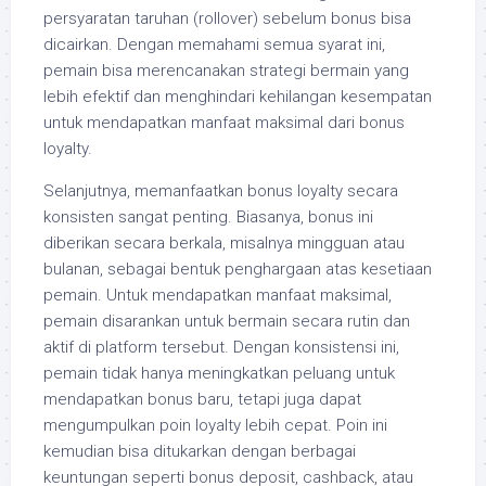
persyaratan taruhan (rollover) sebelum bonus bisa
dicairkan. Dengan memahami semua syarat ini,
pemain bisa merencanakan strategi bermain yang
lebih efektif dan menghindari kehilangan kesempatan
untuk mendapatkan manfaat maksimal dari bonus
loyalty.
Selanjutnya, memanfaatkan bonus loyalty secara
konsisten sangat penting. Biasanya, bonus ini
diberikan secara berkala, misalnya mingguan atau
bulanan, sebagai bentuk penghargaan atas kesetiaan
pemain. Untuk mendapatkan manfaat maksimal,
pemain disarankan untuk bermain secara rutin dan
aktif di platform tersebut. Dengan konsistensi ini,
pemain tidak hanya meningkatkan peluang untuk
mendapatkan bonus baru, tetapi juga dapat
mengumpulkan poin loyalty lebih cepat. Poin ini
kemudian bisa ditukarkan dengan berbagai
keuntungan seperti bonus deposit, cashback, atau