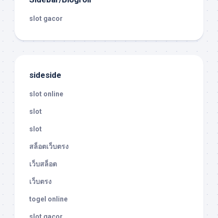
slot gacor
sideside
slot online
slot
slot
สล็อตเว็บตรง
เว็บสล็อต
เว็บตรง
togel online
slot gacor