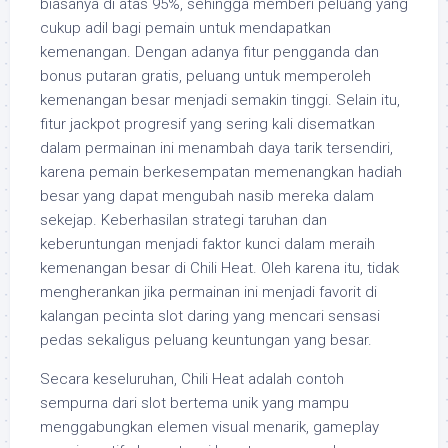
biasanya di atas 95%, sehingga memberi peluang yang
cukup adil bagi pemain untuk mendapatkan
kemenangan. Dengan adanya fitur pengganda dan
bonus putaran gratis, peluang untuk memperoleh
kemenangan besar menjadi semakin tinggi. Selain itu,
fitur jackpot progresif yang sering kali disematkan
dalam permainan ini menambah daya tarik tersendiri,
karena pemain berkesempatan memenangkan hadiah
besar yang dapat mengubah nasib mereka dalam
sekejap. Keberhasilan strategi taruhan dan
keberuntungan menjadi faktor kunci dalam meraih
kemenangan besar di Chili Heat. Oleh karena itu, tidak
mengherankan jika permainan ini menjadi favorit di
kalangan pecinta slot daring yang mencari sensasi
pedas sekaligus peluang keuntungan yang besar.
Secara keseluruhan, Chili Heat adalah contoh
sempurna dari slot bertema unik yang mampu
menggabungkan elemen visual menarik, gameplay