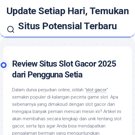
Skip
Update Setiap Hari, Temukan
to
content
Situs Potensial Terbaru
Review Situs Slot Gacor 2025
dari Pengguna Setia
Dalam dunia perjudian online, istilah “
slot gacor
”
semakin populer di kalangan pecinta game slot. Apa
sebenarnya yang dimaksud dengan slot gacor dan
mengapa banyak pemain mencari mesin ini? Artikel ini
akan membahas secara lengkap dan unik tentang slot
gacor, serta tips agar Anda bisa mendapatkan
pengalaman bermain yang menguntungkan.