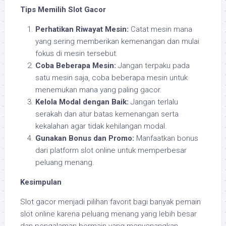
Tips Memilih Slot Gacor
Perhatikan Riwayat Mesin:
Catat mesin mana
yang sering memberikan kemenangan dan mulai
fokus di mesin tersebut.
Coba Beberapa Mesin:
Jangan terpaku pada
satu mesin saja, coba beberapa mesin untuk
menemukan mana yang paling gacor.
Kelola Modal dengan Baik:
Jangan terlalu
serakah dan atur batas kemenangan serta
kekalahan agar tidak kehilangan modal.
Gunakan Bonus dan Promo:
Manfaatkan bonus
dari platform slot online untuk memperbesar
peluang menang.
Kesimpulan
Slot gacor menjadi pilihan favorit bagi banyak pemain
slot online karena peluang menang yang lebih besar