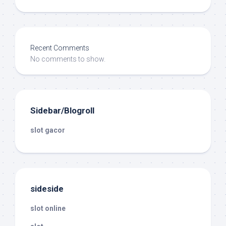
Recent Comments
No comments to show.
Sidebar/Blogroll
slot gacor
sideside
slot online