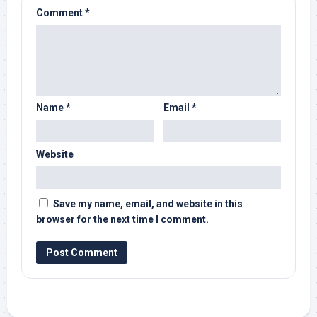
Comment
*
Name
*
Email
*
Website
Save my name, email, and website in this
browser for the next time I comment.