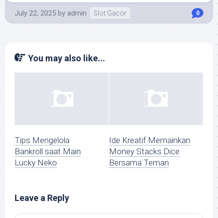
July 22, 2025
by
admin
Slot Gacor
0
You may also like...
Tips Mengelola
Ide Kreatif Memainkan
Bankroll saat Main
Money Stacks Dice
Lucky Neko
Bersama Teman
Leave a Reply